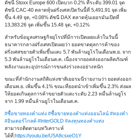
ดัชนี Stoxx Europe 600 เปิดบวก 0.2% ที่ระดับ 399.01 จุด
ดัชนี CAC-40 ตลาดหุ้นฝรั่งเศสเปิดวันนี้ที่ 5,491.91 จุด เพิ่ม
ขึ้น 4.49 จุด, +0.08% ดัชนี DAX ตลาดหุ้นเยอรมันเปิดที่
13,383.26 จุด เพิ่มขึ้น 15.48 จุด, +0.12%
สำหรับข้อมูลเศรษฐกิจยุโรปที่มีการเปิดเผยแล้วในวันนี้
ธนาคารกลางฝรั่งเศสเปิดเผยว่า ยอดขาดดุลการค้าของ
ฝรั่งเศสขยายตัวเพิ่มขึ้นแตะ 5.7 พันล้านยูโรในเดือนพ.ย. จาก
5.3 พันล้านยูโรในเดือนต.ค. เนื่องจากยอดส่งออกผลิตภัณฑ์
พลังงานและอุปกรณ์การขนส่งร่วงลงอย่างหนัก
ขณะที่สำนักงานสถิติแห่งชาติเยอรมนีรายงานว่า ยอดส่งออก
เดือนพ.ย. เพิ่มขึ้น 4.1% ขณะที่ยอดนำเข้าเพิ่มขึ้น 2.3% ส่งผล
ให้ยอดเกินดุลการค้าขยายตัวแตะระดับ 2.23 หมื่นล้านยูโร
จาก 1.99 หมื่นล้านยูโรในเดือนต.ค.
#ซื้อขายทองคำแท่ง
#ซื้อขายทองคำแท่งออนไลน์
#ทองคำ
#อินเตอร์โกลด์
#InterGOLD
#ลงทุนทองคำแท่ง
สามารถติดตามบทวิเคราะห์
ได้ที่:
https://youtu.be/U5A8csxeO1Y