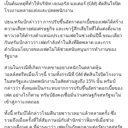
เป็นต้นเหตุที่ทำให้บริษัท เจเนอรัล มอเตอร์ (GM) ตัดสินใจปิด
โรงงานหลายแห่งและปลดพนักงาน
ปธน.ทรัมป์กล่าวว่า การปรับขึ้นอัตราดอกเบี้ยของเฟดได้สร้าง
ความเสียหายต่อเศรษฐกิจ และเขารู้สึกเสียใจที่ได้แต่งตั้งนาย
พาวเวลให้ดำรงตำแหน่งประธานเฟดในช่วงต้นปีนี้ ขณะเดียว
กันทรัมป์กล่าวว่า เฟดกำลังทำในสิ่งที่ผิดพลาด และการ
ดำเนินนโยบายของเฟดไม่ได้ช่วยสนับสนุนการทำงานของ
รัฐบาล
ส่วนในกรณีที่เกิดการเทขายอย่างหนักในตลาดหุ้น
วอลล์สตรีทเมื่อเร็วๆนี้ รวมทั้งกรณีที่ GM ตัดสินใจปิดโรงงาน
ในสหรัฐและปลดพนักงานในสัดส่วนสูงถึง 15% นั้น ทรัมป์
กล่าวว่า ทั้งหมดเป็นกระทบจากการปรับขึ้นอัตราดอกเบี้ยของ
เฟด อย่างไรก็ตาม ทรัมป์ยังคงเชื่อมั่นว่าเศรษฐกิจสหรัฐจะไม่
เข้าสู่ภาวะถดถอย
ทั้งนี้ ทรัมป์ได้กล่าวโจมตีนายพาวเวลมาแล้วหลายครั้ง ซึ่ง
รวมถึงเมื่อครั้งที่ให้สัมภาษณ์กับสำนักข่าวฟ็อกซ์เมื่อช่วง
กลางเดือนต.ค.ที่ผ่านมาว่า เฟดเป็นภัยคุกคามต่อรัฐบาลสหรัฐ