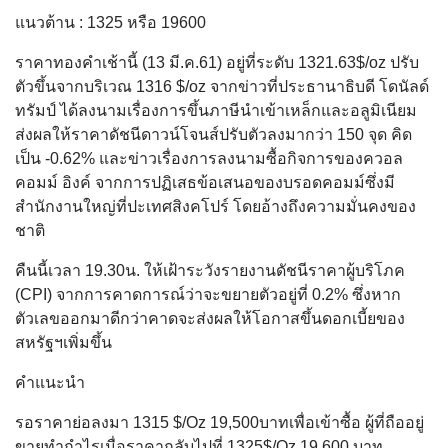
แนวต้าน : 1325 หรือ 19600
ราคาทองคำเช้านี้ (13 มี.ค.61) อยู่ที่ระดับ 1321.63$/oz ปรับ
ตัวขึ้นจากบริเวณ 1316 $/oz จากข่าวที่ประธานาธิบดี โดนัลด์
ทรัมป์ ได้ลงนามเรื่องการขึ้นภาษีนำเข้าเหล็กและอลูมิเนียม
ส่งผลให้ราคาดัชนีดาวน์โจนส์ปรับตัวลงมากว่า 150 จุด คิด
เป็น -0.62% และข่าวเรื่องการลงนามซื้อกิจการของควอล
คอมม์ อิงค์ จากการปฏิเสธข้อเสนอของบรอดคอมม์ซึ่งมี
สำนักงานใหญ่ที่ปะเทศสิงคโปร์ โดยอ้างถึงความมั่นคงของ
ชาติ
คืนนี้เวลา 19.30น. ให้เฝ้าระวังรายงานดัชนีราคาผู้บริโภค
(CPI) จากการคาดการณ์ว่าจะขยายตัวอยู่ที่ 0.2% ซึ่งหาก
ตัวเลขออกมาดีกว่าคาดจะส่งผลให้โอกาสขึ้นดอกเบี้ยของ
สหรัฐฯเพิ่มขึ้น
คำแนะนำ
รอราคาย่อลงมา 1315 $/Oz 19,500บาทเพื่อเข้าซื้อ ผู้ที่ถืออยู่
ขายทำกำไรเมื่อราคากลับไปที่ 1325$/Oz 19,600 บาท