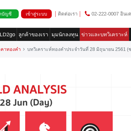
ติดต่อเรา
02-222-0007 อินเต
ดบัญชี
เข้าสู่ระบบ
OLD2go
ลูกค้าของเรา
มุมนักลงทุน
ข่าวและบทวิเคราะห์
ราคาทองคำ
บทวิเคราะห์ทองคำประจำวันที่ 28 มิถุนายน 2561 (ช่