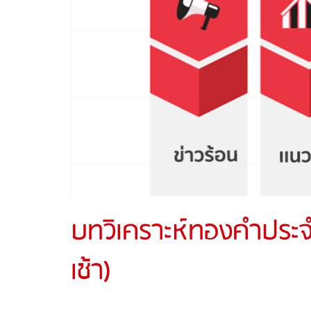
บทวิเคราะห์ทองคำประจำ
เช้า)