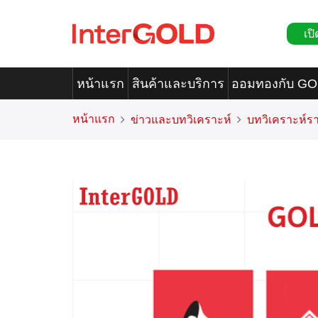
เปิ
หน้าแรก
สินค้าและบริการ
ออมทองกับ G
หน้าแรก
ข่าวและบทวิเคราะห์
บทวิเคราะห์