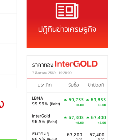
ปฏิทินข่าวเศรษฐกิจ
ราคาทอง
7 สิงหาคม 2569 | 19:28:00
ประเภท
รับซื้อ
ขายออก
LBMA
ง
69,755
69,855
99.99%
(Baht)
+8.00
+8.00
InterGold
67,305
67,400
96.5%
(Baht)
+8.00
+8.00
สมาคมฯ
67,200
67,400
96.5%
(Baht)
0.00
0.00