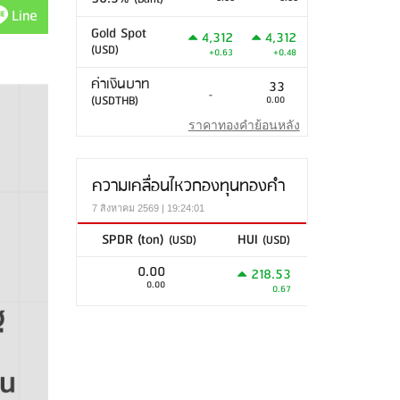
Line
Gold Spot
4,312
4,312
(USD)
+0.63
+0.48
ค่าเงินบาท
33
-
(USDTHB)
0.00
ราคาทองคำย้อนหลัง
ความเคลื่อนไหวกองทุนทองคำ
7 สิงหาคม 2569 | 19:24:01
SPDR (ton)
HUI
(USD)
(USD)
0.00
218.53
0.00
0.67