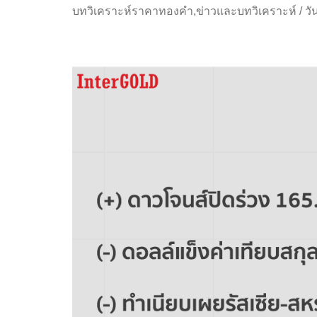
บทวิเคราะห์ราคาทองคำ
,
ข่าวและบทวิเคราะห์
/
วั