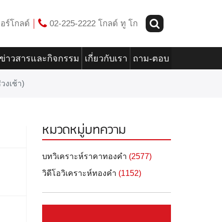
อร์โกลด์
02-225-2222 โกลด์ ทู โก
ข่าวสารและกิจกรรม
เกี่ยวกับเรา
ถาม-ตอบ
วงเช้า)
หมวดหมู่บทความ
บทวิเคราะห์ราคาทองคำ
(2577)
วิดีโอวิเคราะห์ทองคำ
(1152)