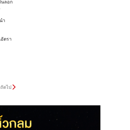
จั่นลอก
0
ะนำ
นอัตรา
ถัดไป