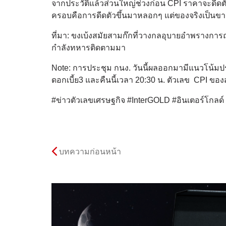
จากประวัติแล้วส่วนใหญ่ช่วงก่อน CPI ราคาจะดีดตัวข
ครอบคือการดีดตัวขึ้นมาหลอกๆ แต่ของจริงเป็นข
ที่มา: ขงเบ้งสมัยสามก๊กที่วางกลอุบายอำพรางการถอย
กำลังทหารติดตามมา
Note: การประชุม กนง. วันนี้ผลออกมามีแนวโน้มปรั
ดอกเบี้ย3 และคืนนี้เวลา 20:30 น. ตัวเลข CPI ขอ
#ข่าวตัวเลขเศรษฐกิจ #InterGOLD #อินเตอร์โกลด
บทความก่อนหน้า