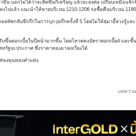
ึ้น บอกไม่ได้ว่าจะดีดขึ้นกี่เหรียญ แล้วจะลงต่อ เปรียบเหมือนจั๊ก
าลงไปแล้ว แนะนำให้ขายบริเวณ 1210-1206 รอซื้อคืนบริเวณ 119
ทัพกลับจ๊กก๊กในการบุกวุยก๊กครั้งที่ 5 โดยไม่ให้สุมาอี้ล่วงรู้แล
บขึ้นดอกเบี้ยในปีหน้ามากขึ้น โดยโหวตคงอัตราดอกเบี้ย4 และขึ้
งสหรัฐจะประกาศ ซึ่งราคาทองอาจเหวี่ยงได้
์ #ลงทุนทองคำแท่ง
บทความ