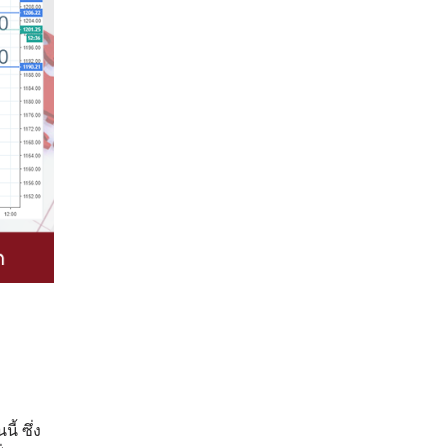
้ ซึ่ง