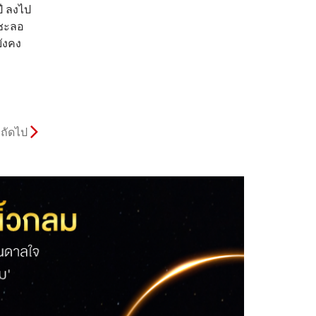
ปี ลงไป
รชะลอ
ยังคง
ถัดไป