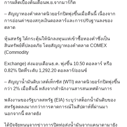
การผลิตเบื้องต้นเดือนพ.ย.จากมาร์กิต
– สัญญาทองคำตลาดนิวยอร์กปิดพุ่งขึ้นเมื่อคืนนี้ เนื่องจาก
การอ่อนค่าของสกุลเงินดอลลาร์และการปรับฐานลงของ
ตลาด
หุ้นสหรัฐ ได้กระตุ้นให้นักลงทุนแห่เข้าซื้อทองคำซึ่งเป็น
สินทรัพย์ที่ปลอดภัย โดยสัญญาทองคำตลาด COMEX
(Commodity
Exchange) ส่งมอบเดือนธ.ค. พุ่งขึ้น 10.50 ดอลลาร์ หรือ
0.82% ปิดที่ระดับ 1,292.20 ดอลลาร์/ออนซ์
– สัญญาน้ำมันดิบเวสต์เท็กซัส (WTI) ตลาดนิวยอร์กปิดพุ่งขึ้น
กว่า 2% เมื่อคืนนี้ หลังจากสำนักงานสารสนเทศด้านการ
พลังงานของรัฐบาลสหรัฐ (EIA) ระบุว่าสต็อกน้ำมันดิบของ
สหรัฐลดลงมากกว่าการคาดการณ์ในสัปดาห์ที่ผ่านมา
นอกจากนี้ ตลาดยัง
ได้ปัจจัยหนนุจากข่าวการปิดท่อส่งน้ำมันจากแคนาดามายัง