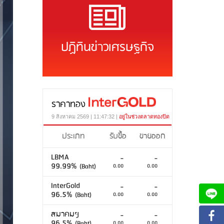
ปฏิทินข่าวเศรษฐกิจ
ราคาทอง
9 สิงหาคม 2569 | 11:47:32 |
อยู่ในช่วงตลาดทองปิด
ประเภท
รับซื้อ
ขายออก
LBMA
-
-
99.99%
(Baht)
0.00
0.00
InterGold
-
-
96.5%
(Baht)
0.00
0.00
สมาคมฯ
-
-
96.5%
(Baht)
0.00
0.00