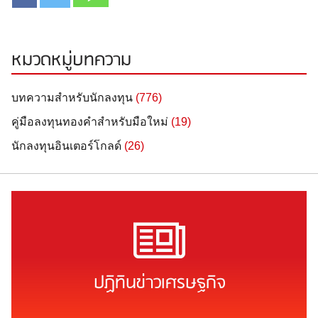
หมวดหมู่บทความ
บทความสำหรับนักลงทุน
(776)
คู่มือลงทุนทองคำสำหรับมือใหม่
(19)
นักลงทุนอินเตอร์โกลด์
(26)
ปฏิทินข่าวเศรษฐกิจ