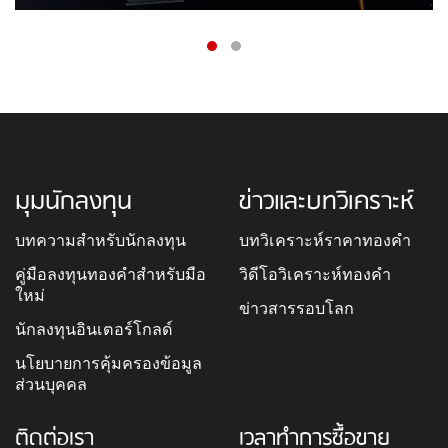
มุมนักลงทุน
ข่าวและบทวิเคราะห์
บทความสำหรับนักลงทุน
บทวิเคราะห์ราคาทองคำ
คู่มือลงทุนทองคำสำหรับมือ
วิดีโอวิเคราะห์ทองคำ
ใหม่
ข่าวสารรอบโลก
นักลงทุนอินเตอร์โกลด์
นโยบายการคุ้มครองข้อมูล
ส่วนบุคคล
ติดต่อเรา
เวลาทำการซื้อขาย