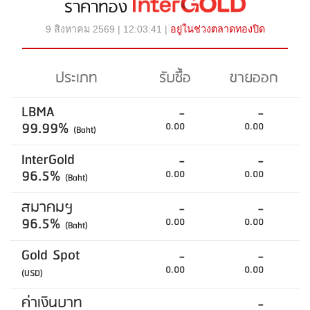
ราคาทอง
9 สิงหาคม 2569 | 12:03:41 |
อยู่ในช่วงตลาดทองปิด
ประเภท
รับซื้อ
ขายออก
LBMA
-
-
99.99%
0.00
0.00
(Baht)
InterGold
-
-
96.5%
0.00
0.00
(Baht)
สมาคมฯ
-
-
96.5%
0.00
0.00
(Baht)
Gold Spot
-
-
0.00
0.00
(USD)
ค่าเงินบาท
-