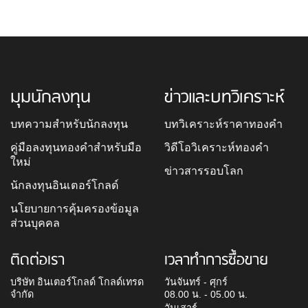
มุมนักลงทุน
ข่าวและบทวิเคราะห์
บทความสำหรับนักลงทุน
บทวิเคราะห์ราคาทองคำ
คู่มือลงทุนทองคำสำหรับมือ
วิดีโอวิเคราะห์ทองคำ
ใหม่
ข่าวสารรอบโลก
นักลงทุนอินเตอร์โกลด์
นโยบายการคุ้มครองข้อมูล
ส่วนบุคคล
ติดต่อเรา
เวลาทำการซื้อขาย
บริษัท อินเตอร์โกลด์ โกลด์เทรด
วันจันทร์ - ศุกร์
จำกัด
08.00 น. - 05.00 น.