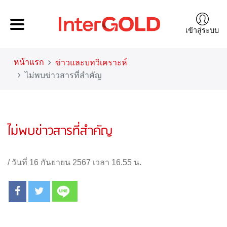
เข้าสู่ระบบ
หน้าแรก
ข่าวและบทวิเคราะห์
ไม่พบข่าวสารที่สำคัญ
ไม่พบข่าวสารที่สำคัญ
/
วันที่ 16 กันยายน 2567 เวลา 16.55 น.