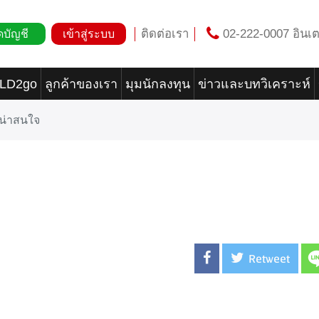
ติดต่อเรา
02-222-0007 อินเต
ดบัญชี
เข้าสู่ระบบ
OLD2go
ลูกค้าของเรา
มุมนักลงทุน
ข่าวและบทวิเคราะห์
่น่าสนใจ
Retweet