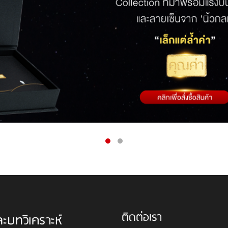
ติดต่อเรา
ละบทวิเคราะห์