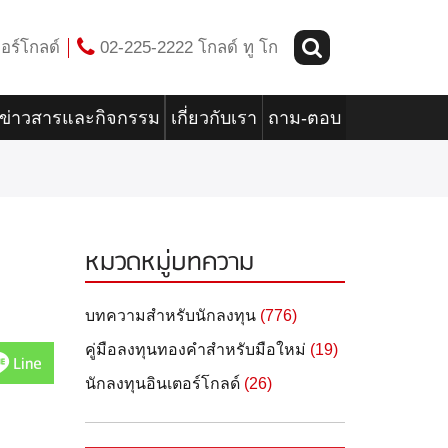
อร์โกลด์
02-225-2222 โกลด์ ทู โก
ข่าวสารและกิจกรรม
เกี่ยวกับเรา
ถาม-ตอบ
หมวดหมู่บทความ
บทความสำหรับนักลงทุน
(776)
คู่มือลงทุนทองคำสำหรับมือใหม่
(19)
Line
นักลงทุนอินเตอร์โกลด์
(26)