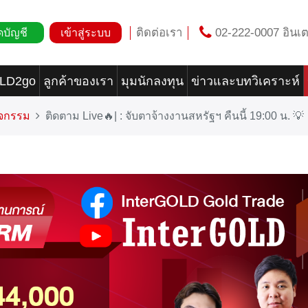
ติดต่อเรา
02-222-0007 อินเต
ดบัญชี
เข้าสู่ระบบ
OLD2go
ลูกค้าของเรา
มุมนักลงทุน
ข่าวและบทวิเคราะห์
ิจกรรม
ติดตาม Live🔥| : จับตาจ้างงานสหรัฐฯ คืนนี้ 19:00 น. 💡