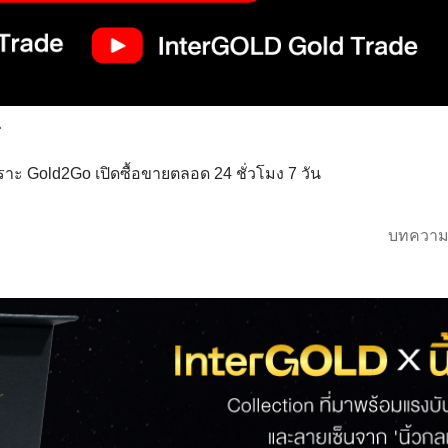
่
าะ Gold2Go เปิดซื้อขายตลอด 24 ชั่วโมง 7 วัน
บทความ