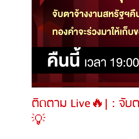
ติดตาม Live🔥| : จับต
💡