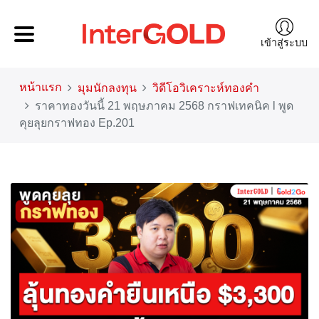
เข้าสู่ระบบ
หน้าแรก
มุมนักลงทุน
วิดีโอวิเคราะห์ทองคำ
ราคาทองวันนี้ 21 พฤษภาคม 2568 กราฟเทคนิค l พูด
คุยลุยกราฟทอง Ep.201