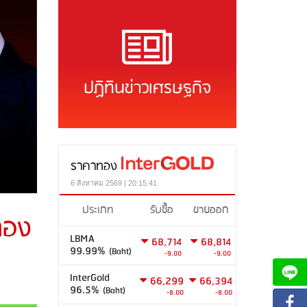
ปฏิทินข่าวเศรษฐกิจ
ราคาทอง
6 สิงหาคม 2569 | 20:15:41
ประเภท
รับซื้อ
ขายออก
ทอง
LBMA
68,714
68,814
99.99%
(Baht)
-9.00
-9.00
InterGold
66,299
66,394
96.5%
(Baht)
-8.00
-8.00