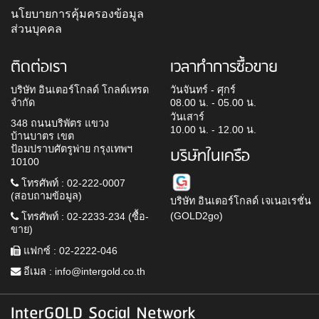
นโยบายการคุ้มครองข้อมูล
ส่วนบุคคล
ติดต่อเรา
เวลาทำการซื้อขาย
บริษัท อินเตอร์โกลด์ โกลด์เทรด
วันจันทร์ - ศุกร์
จำกัด
08.00 น. - 05.00 น.
วันเสาร์
348 ถนนบริพัตร แขวง
10.00 น. - 12.00 น.
บ้านบาตร เขต
ป้อมปราบศัตรูพ่าย กรุงเทพฯ
บริษัทในเครือ
10100
โทรศัพท์ : 02-222-0007
(สอบถามข้อมูล)
บริษัท อินเตอร์โกลด์ เจเนอเรชั่น
(GOLD2go)
โทรศัพท์ : 02-2233-234 (ซื้อ-
ขาย)
แฟกซ์ : 02-2222-046
อีเมล :
info@intergold.co.th
InterGOLD Social Network