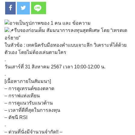
รีบจองก่อนเต็ม สัมมนาการลงทุนสุดพิเศษ โดย “เทรดเด
อร์ฮาย”
ในหัวข้อ : เทคนิครับมือทองคำแบบเจาะลึก วิเคราะห์ได้ด้วย
ตัวเอง โดยไม่ต้องเล่นตามใคร
.
วันเสาร์ที่ 31 สิงหาคม 2567 เวลา 10:00-12:00 น.
.
[เนื้อหาภายในสัมมนา]
– การดูเทรนด์ของตลาด
– กราฟแท่งเทียน
– การดูแนวรับแนวต้าน
– เวลาที่ดีที่สุดในการลงทุน
– ดัชนี RSI
.
– ด่วนที่นั่งมีจำนวนจำกัด!! –