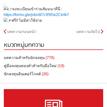
.
ลงทะเบียนเข้าร่วมสัมมนาที่นี่ :
https://forms.gle/jsbnW7c95Rw2Ck4k7
ฟรี!! ไม่มีค่าใช้จ่าย
บทความก่อนหน้า
บทความถัดไป
หมวดหมู่บทความ
บทความสำหรับนักลงทุน
(776)
คู่มือลงทุนทองคำสำหรับมือใหม่
(19)
นักลงทุนอินเตอร์โกลด์
(26)