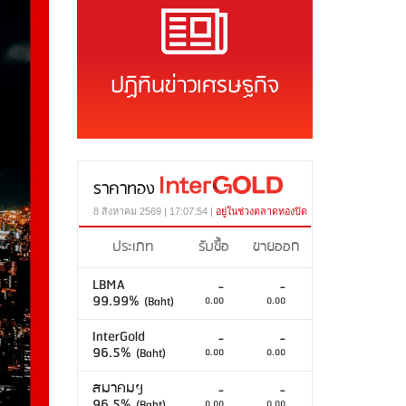
ปฏิทินข่าวเศรษฐกิจ
ราคาทอง
8 สิงหาคม 2569 | 17:07:54 |
อยู่ในช่วงตลาดทองปิด
ประเภท
รับซื้อ
ขายออก
LBMA
-
-
99.99%
(Baht)
0.00
0.00
InterGold
-
-
96.5%
(Baht)
0.00
0.00
สมาคมฯ
-
-
96.5%
(Baht)
0.00
0.00