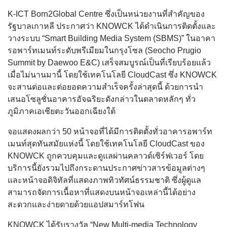
K-ICT Born2Global Centre ซึ่งเป็นหน่วยงานที่สำคัญของ
รัฐบาลเกาหลี ประกาศว่า KNOWCK ได้ดำเนินการติดตั้งและ
วางระบบ “Smart Building Media System (SBMS)” ในอาคา
รอพาร์ทเมนท์ระดับพรีเมียมในกรุงโซล (Seocho Prugio
Summit by Daewoo E&C) เสร็จสมบูรณ์เป็นที่เรียบร้อยแล้ว
เมื่อไม่นานมานี้ โดยใช้เทคโนโลยี CloudCast ซึ่ง KNOWCK
จะสานต่อและต่อยอดความสำเร็จครั้งล่าสุดนี้ ด้วยการนำ
เสนอโซลูชั่นอาคารอัจฉริยะดังกล่าวในตลาดหลักๆ ทั่ว
ภูมิภาคเอเชียตะวันออกเฉียงใต้
จอแสดงผลกว่า 50 หน้าจอที่ได้มีการติดตั้งทั่วอาคารอพาร์ท
เมนท์สุดทันสมัยแห่งนี้ โดยใช้เทคโนโลยี CloudCast ของ
KNOWCK ถูกควบคุมและดูแลผ่านคลาวด์เซิร์ฟเวอร์ โดย
บริการนี้ยังรวมไปถึงกระดานประกาศข่าวสารข้อมูลต่างๆ
และหน้าจอดิจิทัลที่แสดงภาพทิวทัศน์ธรรมชาติ ซึ่งผู้ดูแล
สามารถจัดการเนื้อหาที่แสดงบนหน้าจอเหล่านี้ได้อย่าง
สะดวกและง่ายดายด้วยแอปสมาร์ทโฟน
KNOWCK ได้รับรางวัล “New Multi-media Technology