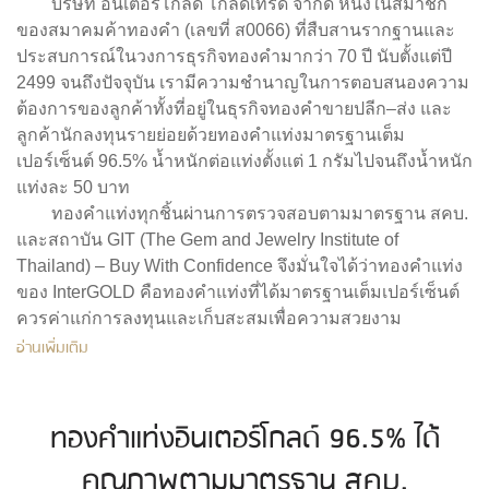
บริษัท อินเตอร์โกลด์ โกลด์เทรด จำกัด หนึ่งในสมาชิก
ของสมาคมค้าทองคำ (เลขที่ ส0066) ที่สืบสานรากฐานและ
ประสบการณ์ในวงการธุรกิจทองคำมากว่า 70 ปี นับตั้งแต่ปี
2499 จนถึงปัจจุบัน เรามีความชำนาญในการตอบสนองความ
ต้องการของลูกค้าทั้งที่อยู่ในธุรกิจทองคำขายปลีก–ส่ง และ
ลูกค้านักลงทุนรายย่อยด้วยทองคำแท่งมาตรฐาน
เต็ม
เปอร์เซ็นต์
96.5% น้ำหนักต่อแท่งตั้งแต่ 1 กรัม
ไปจนถึงน้ำหนัก
แท่งละ 50 บาท
ทองคำแท่งทุกชิ้นผ่านการตรวจสอบตามมาตรฐาน สคบ.
และสถาบัน GIT
(The Gem and Jewelry Institute of
Thailand)
– Buy With Confidence จึงมั่นใจได้ว่าทองคำแท่ง
ของ InterGOLD คือทองคำแท่งที่ได้มาตรฐานเต็มเปอร์เซ็นต์
ควรค่าแก่การลงทุนและเก็บสะสมเพื่อความสวยงาม
อ่านเพิ่มเติม
ทองคำแท่งอินเตอร์โกลด์ 96.5% ได้
คุณภาพตามมาตรฐาน สคบ.