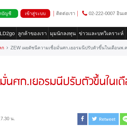
ติดต่อเรา
02-222-0007 อินเต
ดบัญชี
เข้าสู่ระบบ
OLD2go
ลูกค้าของเรา
มุมนักลงทุน
ข่าวและบทวิเคราะห์
ลก
ZEW เผยดัชนีความเชื่อมั่นศก.เยอรมนีปรับตัวขึ้นในเดือนพ.ค
ั่นศก.เยอรมนีปรับตัวขึ้นในเด
Retweet
7.30 น.