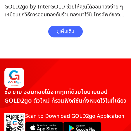
GOLD2go by InterGOLD ช่วยให้คุณได้ออมทองง่าย ๆ
เหมือนยกวิธีการออมทองกับร้านทองมาไว้ในโทรศัพท์ของ
คุณ ด้วยระบบการตั้งโปรแกรมออมทองที่สะดวกสบาย ไร้ข้อ
ผูกมัด ไม่ว่าจะซื้อ-ขายหรือออมทอง ก็ทำได้ตามใจตลอด 24
ดูเพิ่มเติม
ชั่วโมง ตลอด 7 วัน และที่สำคัญไม่ต้องวางหลักประกัน เปิด
บัญชีก็สะดวกสบาย ครบ จบ ในที่เดียว กับแอปออมทอง
GOLD2go
สนใจออมทองคำออนไลน์กับ GOLD2go by InterGOLD
ไม่ว่าจะเป็นมือใหม่ เพิ่งเริ่มต้น หรือมือโปร ที่เทรดทองหรือ
ลงทุนทองมาอย่างเชี่ยวชาญ ก็สามารถออมทอง เทรดทอง
กับเราได้ ไม่ว่าจะเป็นการออมทองออนไลน์ แบบรายวัน ราย
ซื้อ ขาย ออมทองได้จากทุกที่ด้วยโมบายแอป
เดือน รายปี หรือเทรดทอง ทำกำไรด้วยตัวเอง ก็เลือกได้ตาม
GOLD2go ตัวใหม่ ที่รวมฟังก์ชันทั้งหมดไว้ในที่เดียว
ความเหมาะสมและความต้องการของตนเองได้เลย
Scan to Download GOLD2go Application