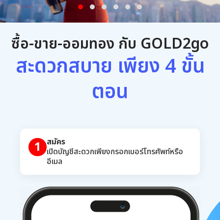
ซื้อขายสะดวก
ซื้อ-ขาย-ออมทอง กับ GOLD2go
เทรดได้ทุกที่ ทุกเวลา
สะดวกสบาย เพียง 4 ขั้น
ไม่รบกวนเวลาคุณ
ตอน
สมัคร
1
เปิดบัญชีสะดวกเพียงกรอกเบอร์โทรศัพท์หรือ
อีเมล