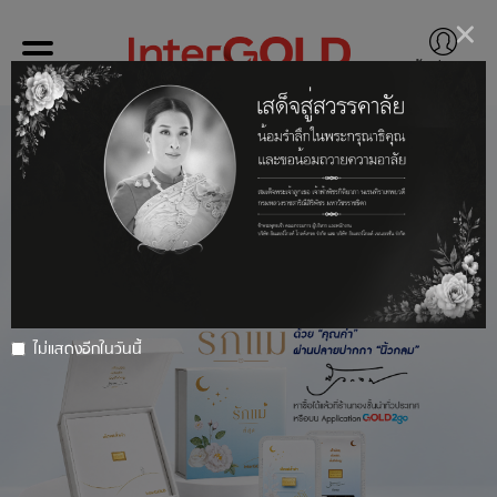
เข้าสู่ระบบ
ของขวัญชิ้นเล็ก
จากความตั้งใจยิ่งใหญ่
จากลูก ถึงแม่
🩵Mother’s Day🩵
ไม่แสดงอีกในวันนี้