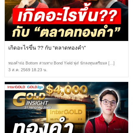
เกิดอะไรขึ้น ?? กับ “ตลาดทองคำ”
ทองคำจ่อ Bottom สวนทาง Bond Yield พุ่ง! นักลงทุนเตรียมล […]
3 ส.ค. 2569 18.23 น.