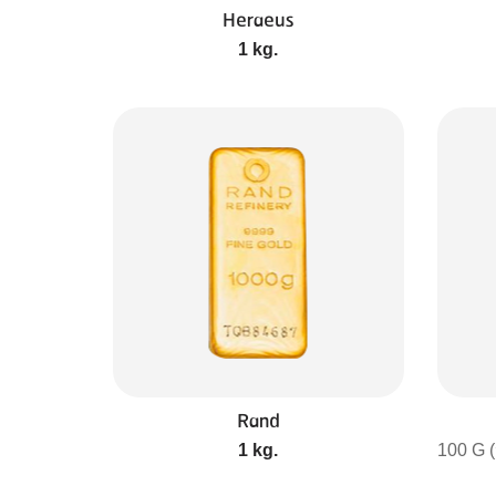
Heraeus
1 kg.
Rand
1 kg.
100 G (