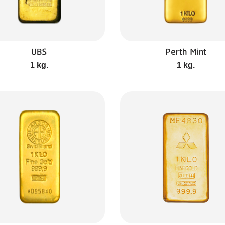
UBS
Perth Mint
1 kg.
1 kg.