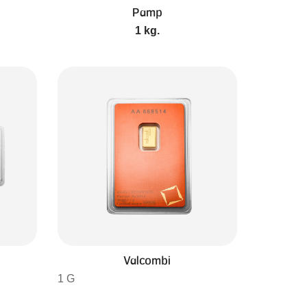
Pamp
1 kg.
Valcombi
1 G