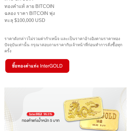
ทองคำแท้ ลาย BITCOIN
ฉลอง ราคา BITCOIN พุ่ง
ทะลุ $100,000 USD
ราคาดังกล่าวไม่รวมค่ากำเหน็จ และเป็นราคาอ้างอิงตามราคาทอง
ปัจจุบันเท่านั้น กรุณาสอบถามราคากับเจ้าหน้าที่ก่อนทำการสั่งซื้อทุก
ครั้ง