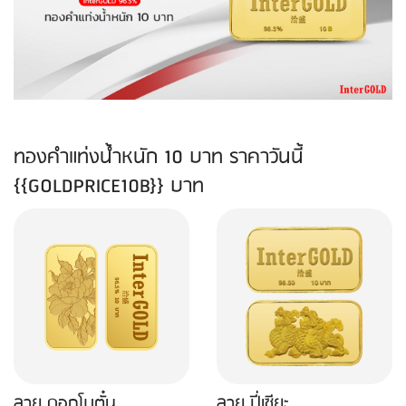
ทองคำแท่งน้ำหนัก 10 บาท ราคาวันนี้
{{GOLDPRICE10B}} บาท
ลาย ดอกโบตั๋น
ลาย ปี่เซียะ