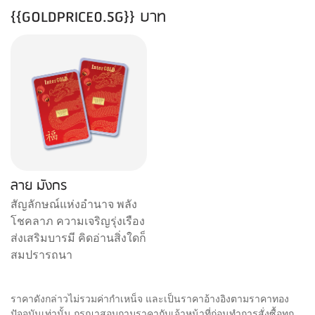
{{GOLDPRICE0.5G}} บาท
ลาย มังกร
สัญลักษณ์แห่งอำนาจ พลัง
โชคลาภ ความเจริญรุ่งเรือง
ส่งเสริมบารมี คิดอ่านสิ่งใดก็
สมปรารถนา
ราคาดังกล่าวไม่รวมค่ากำเหน็จ และเป็นราคาอ้างอิงตามราคาทอง
ปัจจุบันเท่านั้น กรุณาสอบถามราคากับเจ้าหน้าที่ก่อนทำการสั่งซื้อทุก