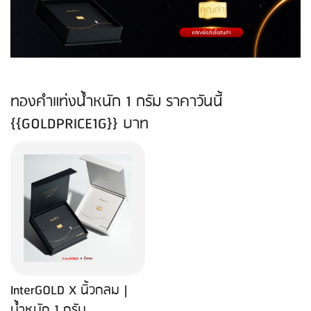
ทองคำแท่งน้ำหนัก 1 กรัม ราคาวันนี้
{{GOLDPRICE1G}} บาท
InterGOLD X นิ้วกลม |
น้ำหนัก 1 กรัม