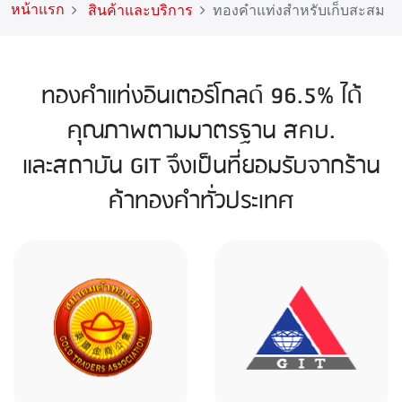
หน้าแรก
สินค้าและบริการ
ทองคำแท่งสำหรับเก็บสะสม
ทองคำแท่งอินเตอร์โกลด์ 96.5% ได้
คุณภาพตามมาตรฐาน สคบ.
และสถาบัน GIT จึงเป็นที่ยอมรับจากร้าน
ค้าทองคำทั่วประเทศ