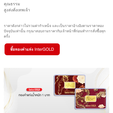
คุณธรรม
สูงส่งดั่งเทพเจ้า
ราคาดังกล่าวไม่รวมค่ากำเหน็จ และเป็นราคาอ้างอิงตามราคาทอง
ปัจจุบันเท่านั้น กรุณาสอบถามราคากับเจ้าหน้าที่ก่อนทำการสั่งซื้อทุก
ครั้ง