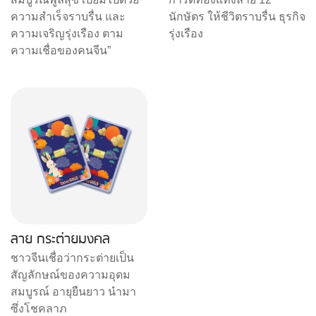
ความสำเร็จราบรื่น และ
นักษัตร ให้ชีวิตราบรื่น ธุรกิจ
ความเจริญรุ่งเรือง ตาม
รุ่งเรือง
ความเชื่อของคนจีน”
ลาย กระต่ายมงคล
ชาวจีนเชื่อว่ากระต่ายเป็น
สัญลักษณ์ของความอุดม
สมบูรณ์ อายุยืนยาว นำมา
ซึ่งโชคลาภ