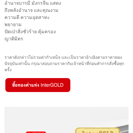
อํานาจบารมี มังกรจีน แสดง
ถึงพลังอํานาจ และคุณงาม
ความดี ความอุตสาหะ
พยายาม
ปัดเป่าสิ่งชั่วร้าย คุ้มครอง
ญาติมิตร
ราคาดังกล่าวไม่รวมค่ากำเหน็จ และเป็นราคาอ้างอิงตามราคาทอง
ปัจจุบันเท่านั้น กรุณาสอบถามราคากับเจ้าหน้าที่ก่อนทำการสั่งซื้อทุก
ครั้ง