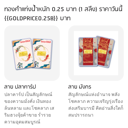
ทองคำแท่งน้ำหนัก 0.25 บาท (1 สลึง) ราคาวันนี้
{{GOLDPRICE0.25B}} บาท
ลาย ปลาคาร์ป
ลาย มังกร
ปลาคาร์ป เป็นสัญลักษณ์
สัญลักษณ์แห่งอำนาจ พลัง
ของความมั่งคั่ง เงินทอง
โชคลาภ ความเจริญรุ่งเรือง
ล้นหลาม และโชคลาภ เส
ส่งเสริมบารมี คิดอ่านสิ่งใดก็
ริมฮวงจุ้ยค้าขาย ร่ำรวย
สมปรารถนา
ความอุดมสมบูรณ์