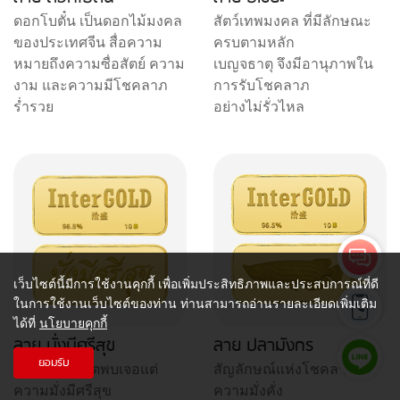
ดอกโบตั๋น เป็นดอกไม้มงคล
สัตว์เทพมงคล ที่มีลักษณะ
ของประเทศจีน สื่อความ
ครบตามหลัก
หมายถึงความซื่อสัตย์ ความ
เบญจธาตุ จึงมีอานุภาพใน
งาม และความมีโชคลาภ
การรับโชคลาภ
ร่ำรวย
อย่างไม่รั่วไหล
เว็บไซต์นี้มีการใช้งานคุกกี้ เพื่อเพิ่มประสิทธิภาพและประสบการณ์ที่ดี
ในการใช้งานเว็บไซต์ของท่าน ท่านสามารถอ่านรายละเอียดเพิ่มเติม
ได้ที่
นโยบายคุกกี้
ลาย มั่งมีศรีสุข
ลาย ปลามังกร
ยอมรับ
อวยพรให้ชีวิตพบเจอแต่
สัญลักษณ์แห่งโชคลาภ
ความมั่งมีศรีสุข
ความมั่งคั่ง