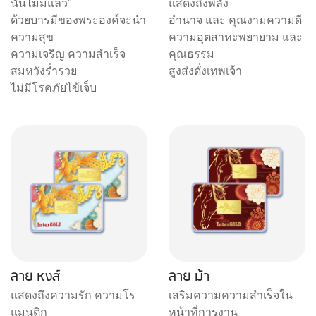
นั้นไม่มีแล้ว”
แสดงถึงพลัง
ด้วยบารมีของพระองค์จะนำ
อำนาจ และ คุณงามความดี
ความสุข
ความอุตสาหะพยายาม และ
ความเจริญ ความสำเร็จ
คุณธรรม
สมหวังร่ำรวย
สูงส่งดั่งเทพเจ้า
ไม่มีโรคภัยไข้เจ็บ
ลาย หงส์
ลาย ม้า
แสดงถึงความรัก ความโร
เสริมความความสำเร็จใน
แมนติก
หน้าที่การงาน