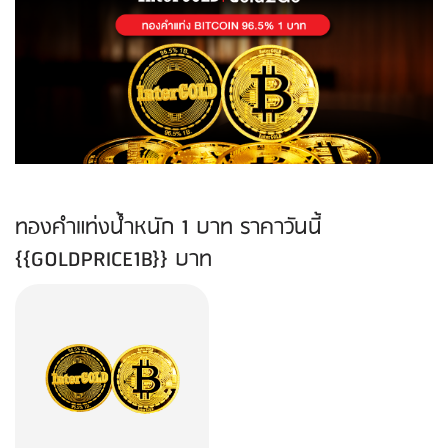
ทองคำแท่งน้ำหนัก 1 บาท ราคาวันนี้
{{GOLDPRICE1B}} บาท