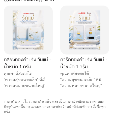
กล่องทองคำแท่ง วันแม่ :
การ์ดทองคำแท่ง วันแม่ :
น้ำหนัก 1 กรัม
น้ำหนัก 1 กรัม
คุณค่าที่ส่งต่อได้
คุณค่าที่ส่งต่อได้
“ความสุขขนาดเล็ก” ที่มี
“ความสุขขนาดเล็ก” ที่มี
“ความหมายขนาดใหญ่”
“ความหมายขนาดใหญ่”
ราคาดังกล่าวไม่รวมค่ากำเหน็จ และเป็นราคาอ้างอิงตามราคาทอง
ปัจจุบันเท่านั้น กรุณาสอบถามราคากับเจ้าหน้าที่ก่อนทำการสั่งซื้อทุก
ครั้ง