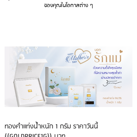
ของคุณในโอกาสต่าง ๆ
ทองคำแท่งน้ำหนัก 1 กรัม ราคาวันนี้
{{GOLDPRICE1G}} บาท