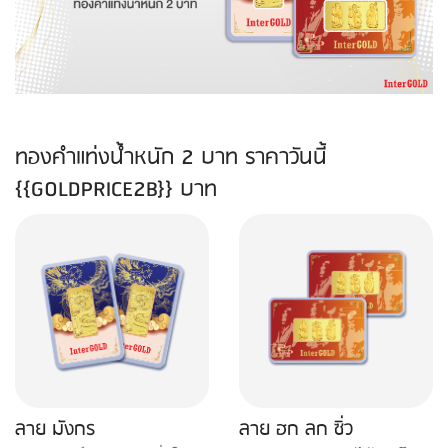
ทองคำแท่งน้ำหนัก 2 บาท ราคาวันนี้
{{GOLDPRICE2B}} บาท
ลาย มังกร
ลาย ฮก ลก ซิ่ว