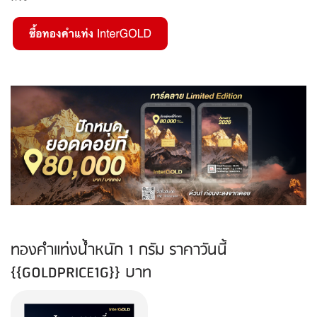
ทองคำแท่งน้ำหนัก 1 กรัม ราคาวันนี้
{{GOLDPRICE1G}} บาท