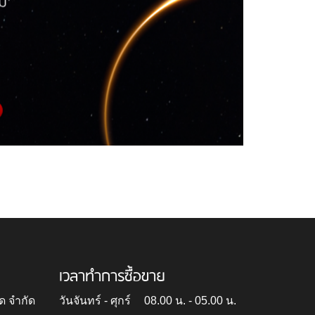
เวลาทำการซื้อขาย
ด จำกัด
วันจันทร์ - ศุกร์
08.00 น. - 05.00 น.