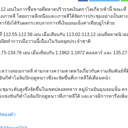
 เยนในการซื้อขายที่ตลาดปริวรรตเงินตราโตเกียวเช้านี้ ขณะที่
เกาหลี โดยเกาหลีเหนือและเกาหลีใต้จัดการประชุมอย่างเป็นทา
ลาร์ยังได้รับผลกระทบจากการที่เงินเยนแข็งค่าเทียบยูโรด้วย
ี่ 112.55-112.56 เยน เมื่อเทียบกับ 113.02-113.12 เยนที่ตลาดนิวยอ
นปิดทำการเมื่อวานนี้เนื่องในวันหยุดประจำชาติ
.75-134.76 เยน เมื่อเทียบกับ 1.1962-1.1972 ดอลลาร์ และ 135.27
ะหว่างสองเกาหลี ท่ามกลางความคาดหวังเกี่ยวกับความสัมพันธ์ที่ดี
นกีฬาโอลิมปิกฤดูหนาวซึ่งจะจัดขึ้นที่เกาหลีใต้เดือนหน้า
ะชุมระดับสูงซึ่งจัดขึ้นในเขตปลอดทหาร หมู่บ้านปันมุนจอมนั้น ค
รแข่งขันกีฬาโอลิมปิกฤดูหนาวที่เกาหลีใต้ และอาจมีการหารือเพิ่ม
#ทองคำ