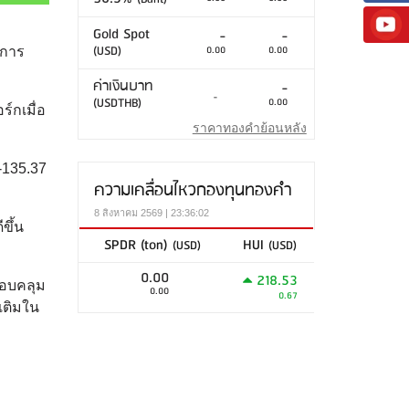
Gold Spot
-
-
(USD)
0.00
0.00
งการ
ค่าเงินบาท
-
-
(USDTHB)
0.00
ร์กเมื่อ
ราคาทองคำย้อนหลัง
-135.37
ความเคลื่อนไหวกองทุนทองคำ
8 สิงหาคม 2569 | 23:36:02
ขึ้น
SPDR (ton)
HUI
(USD)
(USD)
0.00
218.53
รอบคลุม
0.00
0.67
เติมใน