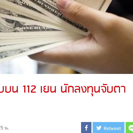
บบน 112 เยน นักลงทุนจับตา
Retweet
25 น.