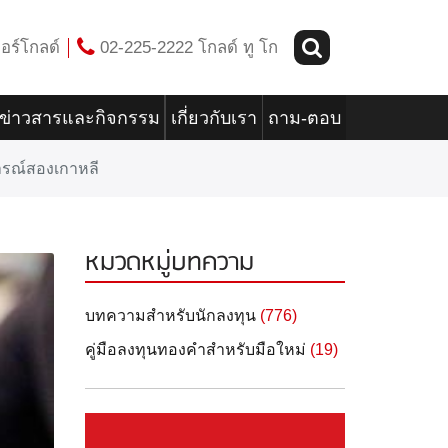
อร์โกลด์
02-225-2222 โกลด์ ทู โก
ข่าวสารและกิจกรรม
เกี่ยวกับเรา
ถาม-ตอบ
ารณ์สองเกาหลี
หมวดหมู่บทความ
บทความสำหรับนักลงทุน
(776)
คู่มือลงทุนทองคำสำหรับมือใหม่
(19)