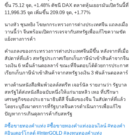
ขึ้น 75.12 จุด, +1.48% ดัชนี DAX ตลาดหุ้นเยอรมันเปิดวันนี้ที่
11,996.35 จุด เพิ่มขึ้น 209.09 จุด, +1.77%
นางหัว ชุนหยิง โฆษกกระทรวงการต่างประเทศจีน แถลงเมื่อ
วานนี้ว่า จีนพร้อมเปิดการเจรจากับสหรัฐเพื่อแก้ไขความขัด
แย้งทางการค้า
คำแถลงของกระทรวงการต่างประเทศจีนมีขึ้น หลังจากที่เมื่อ
สัปดาห์ที่แล้ว สหรัฐประกาศเรียกเก็บภาษีนำเข้าสินค้าจากจีน
วงเงิน 6 หมื่นล้านดอลลาร์ ขณะที่จีนตอบโต้ด้วยการประกาศ
เรียกเก็บภาษีนำเข้าสินค้าจากสหรัฐวงเงิน 3 พันล้านดอลลาร์
ทางด้านหนังสือพิมพ์วอลล์สตรีท เจอร์นัล รายงานว่า รัฐบาล
สหรัฐได้ส่งหนังสือฉบับหนึ่งให้แก่นายหลิว เหอ ที่ปรึกษา
เศรษฐกิจของประธานาธิบดีสี จิ้นผิงของจีน ในสัปดาห์ที่แล้ว
โดยระบุถึงมาตรการที่รัฐบาลจีนควรดำเนินการเพื่อแก้ไข
ปัญหาการเกินดุลการค้ากับสหรัฐ
#ซื้อขายทองคำแท่ง
#ซื้อขายทองคำแท่งออนไลน์
#ทองคำ
#อินเตอร์โกลด์
#InterGOLD
#ลงทุนทองคำแท่ง