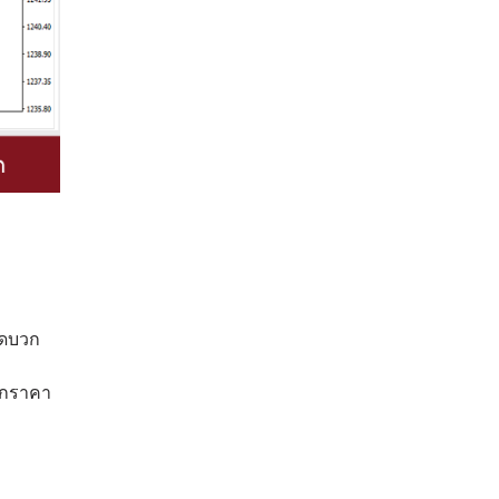
ิดบวก
ากราคา