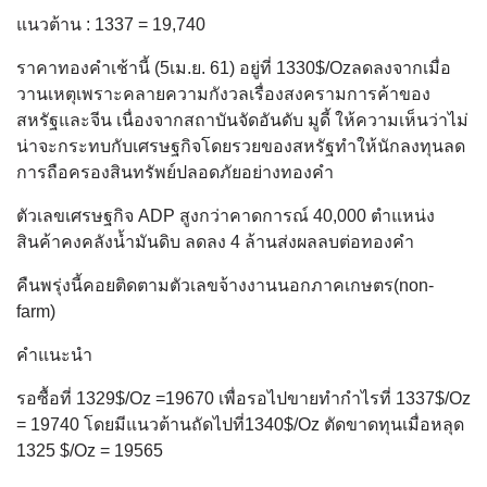
แนวต้าน : 1337 = 19,740
ราคาทองคำเช้านี้ (5เม.ย. 61) อยู่ที่ 1330$/Ozลดลงจากเมื่อ
วานเหตุเพราะคลายความกังวลเรื่องสงครามการค้าของ
สหรัฐและจีน เนื่องจากสถาบันจัดอันดับ มูดี้ ให้ความเห็นว่าไม่
น่าจะกระทบกับเศรษฐกิจโดยรวยของสหรัฐทำให้นักลงทุนลด
การถือครองสินทรัพย์ปลอดภัยอย่างทองคำ
ตัวเลขเศรษฐกิจ ADP สูงกว่าคาดการณ์ 40,000 ตำแหน่ง
สินค้าคงคลังน้ำมันดิบ ลดลง 4 ล้านส่งผลลบต่อทองคำ
คืนพรุ่งนี้คอยติดตามตัวเลขจ้างงานนอกภาคเกษตร(non-
farm)
คำแนะนำ
รอซื้อที่ 1329$/Oz =19670 เพื่อรอไปขายทำกำไรที่ 1337$/Oz
= 19740 โดยมีแนวต้านถัดไปที่1340$/Oz ตัดขาดทุนเมื่อหลุด
1325 $/Oz = 19565