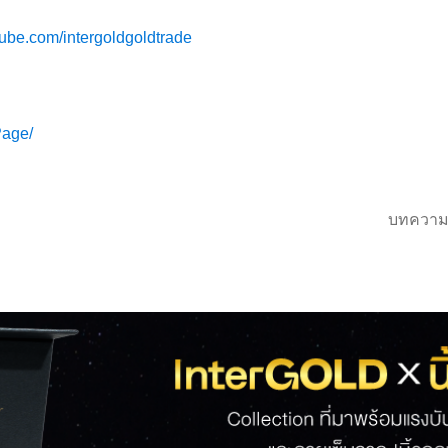
tube.com/intergoldgoldtrade
Page/
บทความ