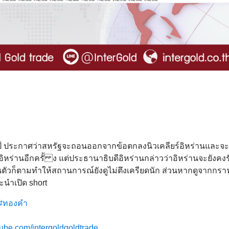
ัมป์ ประกาศว่าสหรัฐจะถอนออกจากข้อตกลงนิวเคลียร์อิหร่านและจ
หร่านอีกครั้ ง แต่ประธานาธิบดีอิหร่านกล่าวว่าอิหร่านจะยังคง
นตัวก็ตามทำให้สถานการณ์ยังดูไม่ตึงเครียดนัก ส่วนหากดูจากกรา
ะนำเปิด short
#ทองคำ
tube.com/intergoldgoldtrade