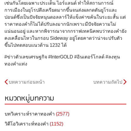
เช่นกันโดยเฉพาะประเด็น ไอร์แลนด์ ทําให้สถานการณ์
การเมืองในยุโรปตึงเครียดมากขึ้นจนส่งผลกดดันยูโรและ
ปอนด์ซึ่งเป็นปัจจัยหนุนดอลลาร์ให้แข็งค่าขค้นในระยะสั้น แต่
ราคาทองคำก็ไม่ได้ปรับลงมากนักเพราะมีปัจจัยความไม่
แน่นอนอยู่ และหากพิจารณาจากกราฟเทคนิคพบว่าทองคำยัง
คงเคลื่อนไหวในกรอบ Sideway อยู่โดยคาดว่าน่าจะปรับตัว
ขึ้นไปทดสอบแนวต้าน 1232 ได้
#ข่าวตัวเลขเศรษฐกิจ #InterGOLD #อินเตอร์โกลด์ #ลงทุน
ทองคำแท่ง
บทความก่อนหน้า
บทความถัดไป
หมวดหมู่บทความ
บทวิเคราะห์ราคาทองคำ
(2577)
วิดีโอวิเคราะห์ทองคำ
(1152)