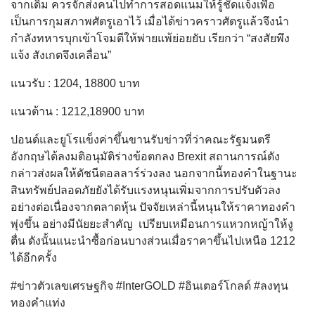
จากเดิม ควรจักส่งคนไปทำการสอดแนมให้รู้ชัดแจ้งเพื่อ
เป็นการกุมสภาพศัตรูเอาไว้ เมื่อได้ข่าวคราวศัตรูแล้วจึงนำ
กำลังทหารบุกเข้าโจมตีให้พ่ายแพ้ย่อยยับ เรียกว่า “สงสัยพึง
แจ้ง สังเกตจึงเคลื่อน”
แนวรับ : 1204, 18800 บาท
แนวต้าน : 1212,18900 บาท
ปอนด์และยูโรแข็งค่าขึ้นขานรับข่าวที่ว่าคณะรัฐมนตรี
อังกฤษได้ลงมติอนุมัติร่างข้อตกลง Brexit สถานการณ์ดัง
กล่าวส่งผลให้ดัชนีดอลลาร์ร่วงลง นอกจากนี้ทองคําในฐานะ
สินทรัพย์ปลอดภัยยังได้รับแรงหนุนเพิ่มจากการปรับตัวลง
อย่างต่อเนื่องจากตลาดหุ้น ปัจจัยเหล่านี้หนุนให้ราคาทองคํา
พุ่งขึ้น อย่างมีนัยยะสำคัญ เปรียบเหมือนการแหวกหญ้าให้งู
ตื่น ดังนั้นแนะนำซื้อก่อนบางส่วนเมื่อราคาขึ้นไปเหนือ 1212
ได้อีกครั้ง
#ข่าวตัวเลขเศรษฐกิจ #InterGOLD #อินเตอร์โกลด์ #ลงทุน
ทองคำแท่ง