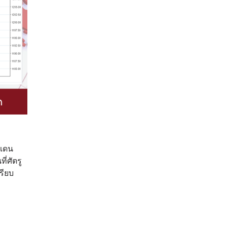
ตแดน
่ศัตรู
รียบ