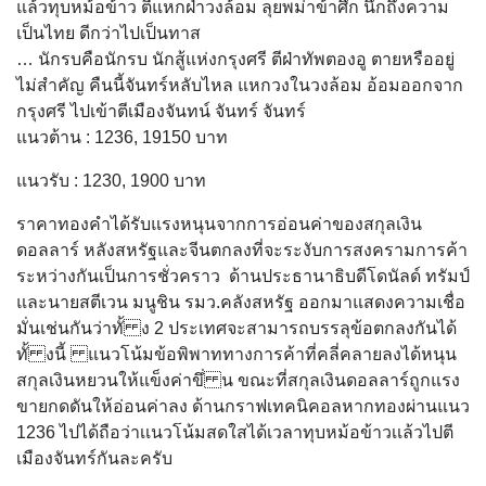
แล้วทุบหม้อข้าว
ตีแหกฝ่าวงล้อม
ลุยพม่าข้าศึก
นึกถึงความ
เป็นไทย
ดีกว่าไปเป็นทาส
… นักรบคือนักรบ นักสู้แห่งกรุงศรี ตีฝ่าทัพตองอู ตายหรืออยู่
ไม่สำคัญ คืนนี้จันทร์หลับไหล แหกวงในวงล้อม อ้อมออกจาก
กรุงศรี ไปเข้าตีเมืองจันทน์ จันทร์ จันทร์
แนวต้าน : 1236, 19150 บาท
แนวรับ : 1230, 1900 บาท
ราคาทองคําได้รับแรงหนุนจากการอ่อนค่าของสกุลเงิน
ดอลลาร์ หลังสหรัฐและจีนตกลงที่จะระงับการสงครามการค้า
ระหว่างกันเป็นการชั่วคราว ด้านประธานาธิบดีโดนัลด์ ทรัมป์
และนายสตีเวน มนูชิน รมว.คลังสหรัฐ ออกมาแสดงความเชื่อ
มั่นเช่นกันว่าทั้ ง 2 ประเทศจะสามารถบรรลุข้อตกลงกันได้
ทั้ งนี้ แนวโน้มข้อพิพาททางการค้าที่คลี่คลายลงได้หนุน
สกุลเงินหยวนให้แข็งค่าขึ่ น ขณะที่สกุลเงินดอลลาร์ถูกแรง
ขายกดดันให้อ่อนค่าลง ด้านกราฟเทคนิคอลหากทองผ่านแนว
1236 ไปได้ถือว่าเเนวโน้มสดใสได้เวลาทุบหม้อข้าวเเล้วไปตี
เมืองจันทร์กันละครับ