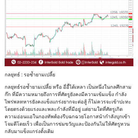
กลยุทธ์ : รอซ้ำยามเปลี้ย
กลยุทธ์รอซ้ำยามเปลี้ย หรือ อี่อี้ไต้เหลา เป็นหนึ่งในกลศึกสาม
ก๊ก ที่มีความหมายถึงการที่ศัตรูยังคงมีความเข้มแข็ง กำลัง
ไพร่พลทหารยังคงแข็งแกร่งยากจะต่อสู้ ก็ไม่ควรจะเข้าปะทะ
โดยตรงด้วยแรงและพละกำลังที่มีอยู่ แต่ยามใดที่ศัตรูเกิด
ความอ่อนแอในกองทัพต้องรีบฉกฉวยโอกาสนำกำลังบุกเข้า
โจมตีโดยเร็ว เพื่อเป็นการข่มขวัญและป้องกันไม่ให้ศัตรูหวน
กลับมาแข็งแกร่งดั้งเดิม