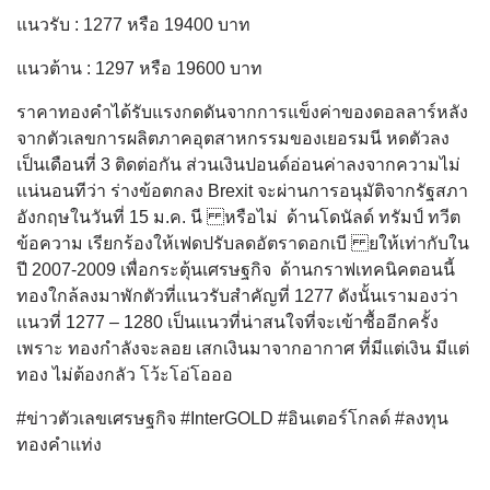
แนวรับ : 1277 หรือ 19400 บาท
แนวต้าน : 1297 หรือ 19600 บาท
ราคาทองคําได้รับแรงกดดันจากการแข็งค่าของดอลลาร์หลัง
จากตัวเลขการผลิตภาคอุตสาหกรรมของเยอรมนี หดตัวลง
เป็นเดือนที่ 3 ติดต่อกัน ส่วนเงินปอนด์อ่อนค่าลงจากความไม่
แน่นอนทีว่า ร่างข้อตกลง Brexit จะผ่านการอนุมัติจากรัฐสภา
อังกฤษในวันที่ 15 ม.ค. นี หรือไม่ ด้านโดนัลด์ ทรัมป์ ทวีต
ข้อความ เรียกร้องให้เฟดปรับลดอัตราดอกเบี ยให้เท่ากับใน
ปี 2007-2009 เพื่อกระตุ้นเศรษฐกิจ ด้านกราฟเทคนิคตอนนี้
ทองใกล้ลงมาพักตัวที่เเนวรับสำคัญที่ 1277 ดังนั้นเรามองว่า
เเนวที่ 1277 – 1280 เป็นเเนวที่น่าสนใจที่จะเข้าซื้ออีกครั้ง
เพราะ ทองกำลังจะลอย เสกเงินมาจากอากาศ ที่มีแต่เงิน มีแต่
ทอง ไม่ต้องกลัว โว้ะโอ่โอออ
#ข่าวตัวเลขเศรษฐกิจ #InterGOLD #อินเตอร์โกลด์ #ลงทุน
ทองคำแท่ง