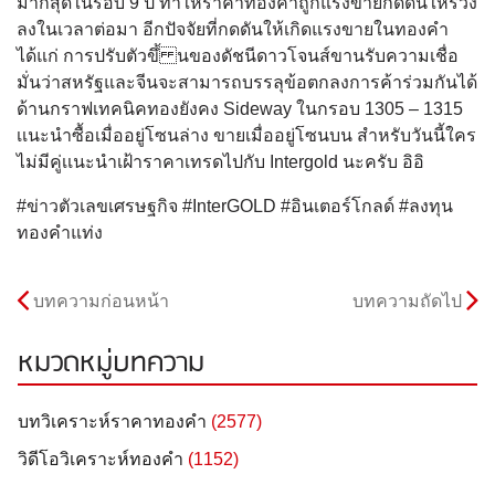
มากสุดในรอบ 9 ปี ทําให้ราคาทองคําถูกแรงขายกดดันให้ร่วง
ลงในเวลาต่อมา อีกปัจจัยที่กดดันให้เกิดแรงขายในทองคํา
ได้แก่ การปรับตัวขึ้ นของดัชนีดาวโจนส์ขานรับความเชื่อ
มั่นว่าสหรัฐและจีนจะสามารถบรรลุข้อตกลงการค้าร่วมกันได้
ด้านกราฟเทคนิคทองยังคง Sideway ในกรอบ 1305 – 1315
เเนะนำซื้อเมื่ออยู่โซนล่าง ขายเมื่ออยู่โซนบน สำหรับวันนี้ใคร
ไม่มีคู่เเนะนำเฝ้าราคาเทรดไปกับ Intergold นะครับ อิอิ
#ข่าวตัวเลขเศรษฐกิจ #InterGOLD #อินเตอร์โกลด์ #ลงทุน
ทองคำแท่ง
บทความก่อนหน้า
บทความถัดไป
หมวดหมู่บทความ
บทวิเคราะห์ราคาทองคำ
(2577)
วิดีโอวิเคราะห์ทองคำ
(1152)