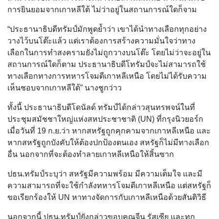
การยินยอมจากเกาหลีใต้ ไม่ว่าอยู่ในสถานการณ์ใดก็จาม
“ประธานาธิบดีทรัมป์มักพูดย้ำว่า เขาได้นำทางเลือกทุกอย่าง
วางไว้บนโต๊ะแล้ว แต่เราต้องการสร้างความมั่นใจว่าทาง
เลือกในการทำสงครามยังไม่ถูกวางบนโต๊ะ โดยไม่ว่าจะอยู่ใน
สถานการณ์ใดก็ตาม ประธานาธิบดีโทรัมป์จะไม่สามารถใช้
ทางเลือกทางการทหารโจมตีเกาหลีเหนือ โดยไม่ได้รับความ
เห็นชอบจากเกาหลีใต้” นางชูกว่าว
ทั้งนี้ ประธานาธิบดีโดนัลด์ ทรัมป์ได้กล่าวสุนทรพจน์ในที่
ประชุมสมัชชาใหญ่แห่งสหประชาชาติ (UN) ที่กรุงนิวยอร์ก
เมื่อวันที่ 19 ก.ย.ว่า หากสหรัฐถูกคุกคามจากเกาหลีเหนือ และ
หากสหรัฐถูกบังคับให้ต้องปกป้องตนเอง สหรัฐก็ไม่มีทางเลือก
อื่น นอกจากที่จะต้องทำลายเกาหลีเหนือให้สิ้นซาก
ปธน.ทรัมป์ระบุว่า สหรัฐมีความพร้อม มีความเต็มใจ และมี
ความสามารถที่จะใช้กำลังทหารโจมตีเกาหลีเหนือ แต่สหรัฐก็
ขอเรียกร้องให้ UN หาทางจัดการกับเกาหลีเหนือด้วยสันติวิธี
นอกจากนี้ ปธน.ทรัมป์ยังกล่าวขอบคุณจีน รัสเซีย และทุก