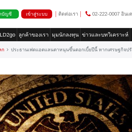
ติดต่อเรา
02-222-0007 อินเต
ดบัญชี
เข้าสู่ระบบ
OLD2go
ลูกค้าของเรา
มุมนักลงทุน
ข่าวและบทวิเคราะห์
ลก
ประธานเฟดแอตแลนตาหนุนขึ้นดอกเบี้ยปีนี้ หากเศรษฐกิจป