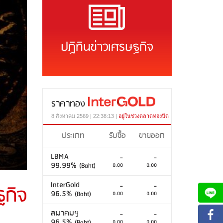
ปฏิทินข่าวเศรษฐกิจ
ราคาทอง
8 สิงหาคม 2569 | 22:38:13 |
อยู่ในช่วงตลาดทองปิด
ประเภท
รับซื้อ
ขายออก
LBMA
-
-
99.99%
(Baht)
0.00
0.00
InterGold
-
-
ฐกิจ
96.5%
(Baht)
0.00
0.00
สมาคมฯ
-
-
96.5%
(Baht)
0.00
0.00