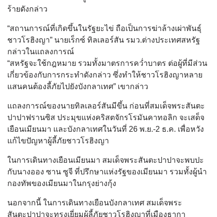
ร้ายดังกล่าว
“สถานการณ์ที่เกิดขึ้นในรัฐยะไข่ ถือเป็นการฆ่าล้างเผ่าพันธุ์
ชาวโรฮิงญา” นายเร็กซ์ ทิลเลอร์สัน รมว.ต่างประเทศสหรัฐ
กล่าวในแถลงการณ์
“สหรัฐจะใช้กฎหมาย รวมทั้งมาตรการคว่ำบาตร ต่อผู้ที่มีส่วน
เกี่ยวข้องกับการกระทำดังกล่าว ซึ่งทำให้ชาวโรฮิงญาหลาย
แสนคนต้องลี้ภัยไปยังบังกลาเทศ” เขากล่าว
แถลงการณ์ของนายทิลเลอร์สันมีขึ้น ก่อนที่สมเด็จพระสันตะ
ปาปาฟรานซิส ประมุขแห่งคริสตจักรโรมันคาทอลิก จะเสด็จ
เยือนเมียนมา และบังกลาเทศในวันที่ 26 พ.ย.-2 ธ.ค. เพื่อหวัง
แก้ไขปัญหาผู้ลี้ภัยชาวโรฮิงญา
ในการเดินทางเยือนเมียนมา สมเด็จพระสันตะปาปาจะพบปะ
กับนางออง ซาน ซูจี ที่ปรึกษาแห่งรัฐของเมียนมา รวมทั้งผู้นำ
กองทัพของเมียนมาในกรุงย่างกุ้ง
นอกจากนี้ ในการเดินทางเยือนบังกลาเทศ สมเด็จพระ
สันตะปาปาจะทรงเยี่ยมผู้ลี้ภัยชาวโรฮิงญาที่เมืองธากา