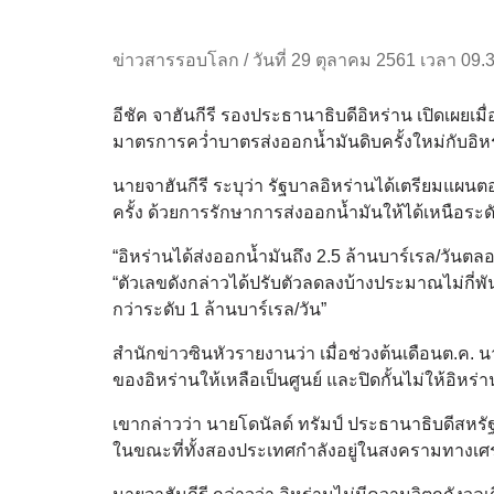
ข่าวสารรอบโลก
/
วันที่ 29 ตุลาคม 2561 เวลา 09.
อีชัค จาฮันกีรี รองประธานาธิบดีอิหร่าน เปิดเผยเมื่
มาตรการคว่ำบาตรส่งออกน้ำมันดิบครั้งใหม่กับอิหร่า
นายจาฮันกีรี ระบุว่า รัฐบาลอิหร่านได้เตรียมแ
ครั้ง ด้วยการรักษาการส่งออกน้ำมันให้ได้เหนือระดั
“อิหร่านได้ส่งออกน้ำมันถึง 2.5 ล้านบาร์เรล/วันต
“ตัวเลขดังกล่าวได้ปรับตัวลดลงบ้างประมาณไม่กี่พัน
กว่าระดับ 1 ล้านบาร์เรล/วัน”
สำนักข่าวซินหัวรายงานว่า เมื่อช่วงต้นเดือนต.ค.
ของอิหร่านให้เหลือเป็นศูนย์ และปิดกั้นไม่ให้อิหร่
เขากล่าวว่า นายโดนัลด์ ทรัมป์ ประธานาธิบดีสหร
ในขณะที่ทั้งสองประเทศกำลังอยู่ในสงครามทางเศ