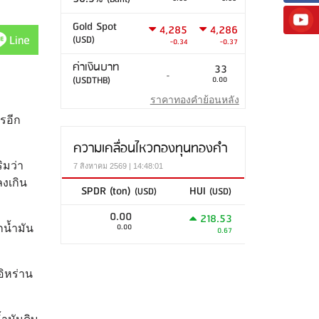
Gold Spot
4,285
4,286
Line
(USD)
-0.34
-0.37
ค่าเงินบาท
33
-
(USDTHB)
0.00
ราคาทองคำย้อนหลัง
รอีก
ความเคลื่อนไหวกองทุนทองคำ
ิมว่า
7 สิงหาคม 2569 | 14:48:01
ลงเกิน
SPDR (ton)
HUI
(USD)
(USD)
0.00
218.53
0.00
กน้ำมัน
0.67
อิหร่าน