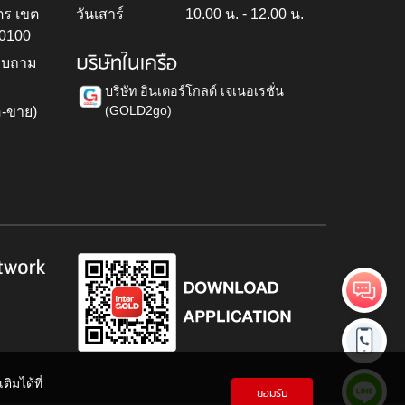
ตร เขต
วันเสาร์
10.00 น. - 12.00 น.
10100
บริษัทในเครือ
สอบถาม
บริษัท อินเตอร์โกลด์ เจเนอเรชั่น
(GOLD2go)
อ-ขาย)
h
twork
ิมได้ที่
ยอมรับ