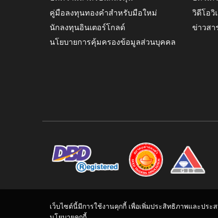
คู่มือลงทุนทองคำสำหรับมือใหม่
วิดีโอว
นักลงทุนอินเตอร์โกลด์
ข่าวสา
นโยบายการคุ้มครองข้อมูลส่วนบุคคล
เว็บไซต์นี้มีการใช้งานคุกกี้ เพื่อเพิ่มประสิทธิภาพและปร
นโยบายคุกกี้