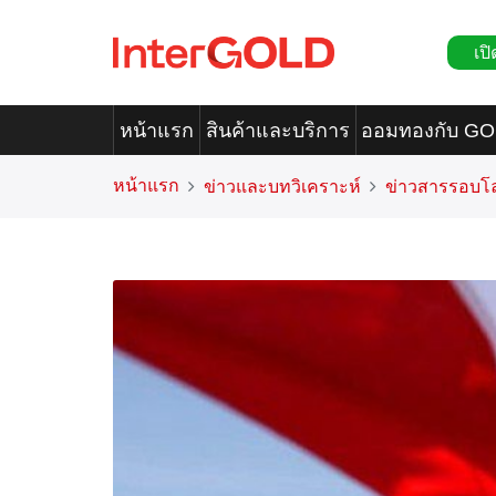
เปิ
หน้าแรก
สินค้าและบริการ
ออมทองกับ G
หน้าแรก
ข่าวและบทวิเคราะห์
ข่าวสารรอบโ