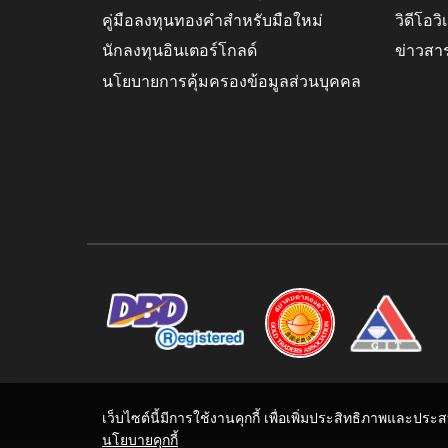
คู่มือลงทุนทองคำสำหรับมือใหม่
วิดีโอว
นักลงทุนอินเตอร์โกลด์
ข่าวสา
นโยบายการคุ้มครองข้อมูลส่วนบุคคล
เว็บไซต์นี้มีการใช้งานคุกกี้ เพื่อเพิ่มประสิทธิภาพและปร
นโยบายคุกกี้