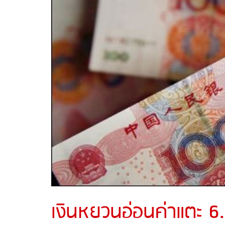
เงินหยวนอ่อนค่าแตะ 6.