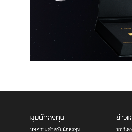
มุมนักลงทุน
ข่าวแ
บทความสำหรับนักลงทุน
บทวิเค