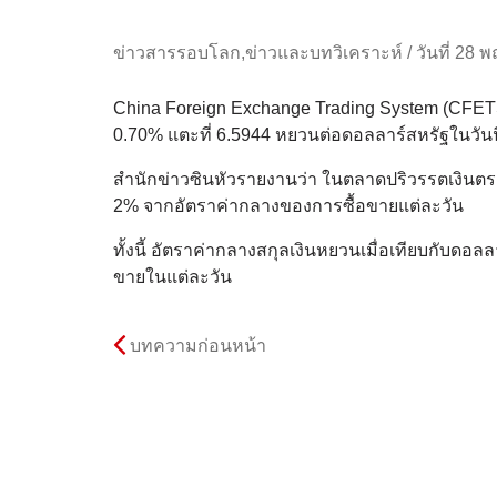
ข่าวสารรอบโลก
,
ข่าวและบทวิเคราะห์
/
วันที่ 28 
China Foreign Exchange Trading System (CFET
0.70% แตะที่ 6.5944 หยวนต่อดอลลาร์สหรัฐในวันนี
สำนักข่าวซินหัวรายงานว่า ในตลาดปริวรรตเงินตราต
2% จากอัตราค่ากลางของการซื้อขายแต่ละวัน
ทั้งนี้ อัตราค่ากลางสกุลเงินหยวนเมื่อเทียบกับดอล
ขายในแต่ละวัน
บทความก่อนหน้า