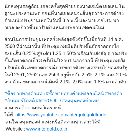
นักลงทุนรอดูถ้อยแถลงครั้งสุดท้ายของนางเจเน็ต เยลเลน ใน
ฐานะประธานเฟด ก่อนที่นางเยลเลนจะสิ้นสุดวาระการดำรง
ตำแหน่งประธานเฟดในวันที่ 3 ก.พ.นี้ และนายเจอโรม พา
วเวล จะก้าวขึ้นมารับตำแหน่งประธานเฟดคนใหม่
ส่วนในการประชุมเฟดครั้งหลังสุดซึ่งจัดขึ้นเมื่อวันที่ 14 ธ.ค.
2560 ที่ผ่านมานั้น ที่ประชุมเฟดมีมติปรับขึ้นอัตราดอกเบี้ย
ระยะสั้น 0.25% สู่ระดับ 1.25-1.50% พร้อมกับส่งสัญญาณปรับ
ขึ้นอัตราดอกเบี้ย 3 ครั้งในปี 2561 นอกจากนี้ ที่ประชุมเฟดยัง
ปรับเพิ่มตัวเลขคาดการณ์การขยายตัวทางเศรษฐกิจของสหรัฐ
ในปี 2561, 2562 และ 2563 อยู่ที่ระดับ 2.5%, 2.1% และ 2.0%
จากตัวเลขคาดการณ์เดิมที่ 2.1%, 2.0% และ 1.8% ตามลำดับ
#ซื้อขายทองคำแท่ง
#ซื้อขายทองคำแท่งออนไลน์
#ทองคำ
#อินเตอร์โกลด์
#InterGOLD
#ลงทุนทองคำแท่ง
สามารถติดตามบทวิเคราะห์
ได้ที่:
https://www.youtube.com/intergoldgoldtrade
สนใจลงทุนทองคำแท่งหรือติดตามข่าวสารได้ที่
Website :
www.intergold.co.th