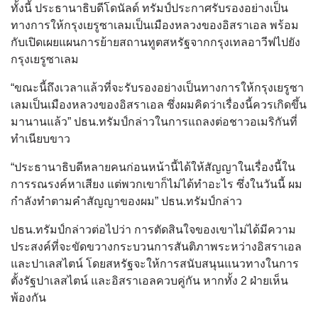
ทั้งนี้ ประธานาธิบดีโดนัลด์ ทรัมป์ประกาศรับรองอย่างเป็น
ทางการให้กรุงเยรูซาเลมเป็นเมืองหลวงของอิสราเอล พร้อม
กับเปิดเผยแผนการย้ายสถานทูตสหรัฐจากกรุงเทลอาวีฟไปยัง
กรุงเยรูซาเลม
“ขณะนี้ถึงเวลาแล้วที่จะรับรองอย่างเป็นทางการให้กรุงเยรูซา
เลมเป็นเมืองหลวงของอิสราเอล ซึ่งผมคิดว่าเรื่องนี้ควรเกิดขึ้น
มานานแล้ว” ปธน.ทรัมป์กล่าวในการแถลงต่อชาวอเมริกันที่
ทำเนียบขาว
“ประธานาธิบดีหลายคนก่อนหน้านี้ได้ให้สัญญาในเรื่องนี้ใน
การรณรงค์หาเสียง แต่พวกเขาก็ไม่ได้ทำอะไร ซึ่งในวันนี้ ผม
กำลังทำตามคำสัญญาของผม” ปธน.ทรัมป์กล่าว
ปธน.ทรัมป์กล่าวต่อไปว่า การตัดสินใจของเขาไม่ได้มีความ
ประสงค์ที่จะขัดขวางกระบวนการสันติภาพระหว่างอิสราเอล
และปาเลสไตน์ โดยสหรัฐจะให้การสนับสนุนแนวทางในการ
ตั้งรัฐปาเลสไตน์ และอิสราเอลควบคู่กัน หากทั้ง 2 ฝ่ายเห็น
พ้องกัน