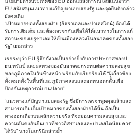
นโยบายต่างประเทศของ EU ออกแถลงการณ์โดยเน้นย้ำว่า
EU สนับสนุนแนวทางแก้ปัญหาแบบสองรัฐ และจุดยืนดังกล่าว
ยังคงเดิม
“เป้าหมายของทั้งสองฝ่าย (อิสราเอลและปาเลสไตน์) ต้องได้
รับการเติมเต็ม และต้องเจรจากันเพื่อให้ได้แนวทางในการแก้
สถานะของเยรูซาเลมให้เป็นเมืองหลวงในอนาคตของทั้งสอง
รัฐ” เธอกล่าว
เธอระบุว่า EU รู้สึกกังวลเป็นอย่างยิ่งกับการประกาศของป
ธน.ทรัมป์ และผลพวงของมันอาจจะกระทบต่อความสงบสุข
ของภูมิภาคในวันข้างหน้า พร้อมกับเรียกร้องให้ “ผู้เกี่ยวข้อง
ทั้งหมดทั้งในพื้นที่และภูมิภาคสงบและอดทนอดกลั้นเพื่อ
ป้องกันเหตุการณ์บานปลาย”
“แนวทางแก้ปัญหาแบบสองรัฐ ซึ่งมีการเจรจาพูดคุยแล้วและ
สามารถเติมเต็มเป้าหมายของทั้งสองฝ่ายได้นั้น ถือเป็น
ทางออกเดียวบนหลักความจริง ที่จะมอบความสงบสุขและ
ความมั่นคงอันยืนยาวที่ชาวอิสราเอลและปาเลสไตน์สมควร
ได้รับ” นางโมเกรินีกล่าวย้ำ