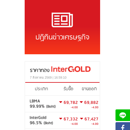
ปฏิทินข่าวเศรษฐกิจ
ราคาทอง
7 สิงหาคม 2569 | 16:59:10
ประเภท
รับซื้อ
ขายออก
LBMA
69,782
69,882
99.99%
(Baht)
-4.00
-4.00
InterGold
67,332
67,427
96.5%
(Baht)
-4.00
-4.00