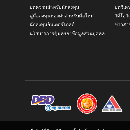
บทความสำหรับนักลงทุน
บทวิเค
คู่มือลงทุนทองคำสำหรับมือใหม่
วิดีโอว
นักลงทุนอินเตอร์โกลด์
ข่าวสา
นโยบายการคุ้มครองข้อมูลส่วนบุคคล