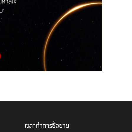
เวลาทำการซื้อขาย