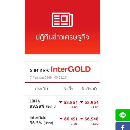
ปฏิทินข่าวเศรษฐกิจ
ราคาทอง
7 สิงหาคม 2569 | 00:53:17
ประเภท
รับซื้อ
ขายออก
LBMA
68,864
68,964
99.99%
(Baht)
-3.00
-3.00
InterGold
66,451
66,546
96.5%
(Baht)
-3.00
-3.00