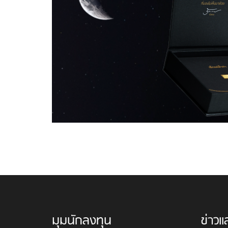
มุมนักลงทุน
ข่าวแ