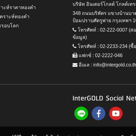
บริษัท อินเตอร์โกลด์ โกลด์เทร
ราะห์ราคาทองคำ
348 ถนนบริพัตร แขวงบ้านบา
ิเคราะห์ทองคำ
ป้อมปราบศัตรูพ่าย กรุงเทพฯ 
รรอบโลก
โทรศัพท์ : 02-222-0007 (
ข้อมูล)
โทรศัพท์ : 02-2233-234 (ซื้
แฟกซ์ : 02-2222-046
อีเมล :
info@intergold.co.t
InterGOLD Social Ne