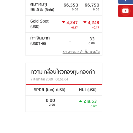
สมาคมฯ
66,550
66,750
96.5%
(Baht)
0.00
0.00
Gold Spot
4,247
4,248
(USD)
-0.17
-0.17
ค่าเงินบาท
33
-
(USDTHB)
0.00
ราคาทองคำย้อนหลัง
ความเคลื่อนไหวกองทุนทองคำ
7 สิงหาคม 2569 | 00:51:04
SPDR (ton)
HUI
(USD)
(USD)
0.00
218.53
0.00
0.67