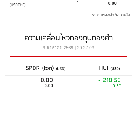
-
0.00
(USDTHB)
ราคาทองคำย้อนหลัง
ความเคลื่อนไหวกองทุนทองคำ
9 สิงหาคม 2569 | 20:27:03
SPDR (ton)
HUI
(USD)
(USD)
0.00
218.53
0.00
0.67