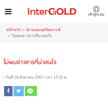
เข้าสู่ระบบ
หน้าแรก
ข่าวและบทวิเคราะห์
ไม่พบข่าวสารที่น่าสนใจ
ไม่พบข่าวสารที่น่าสนใจ
/
วันที่ 19 สิงหาคม 2567 เวลา 13.10 น.