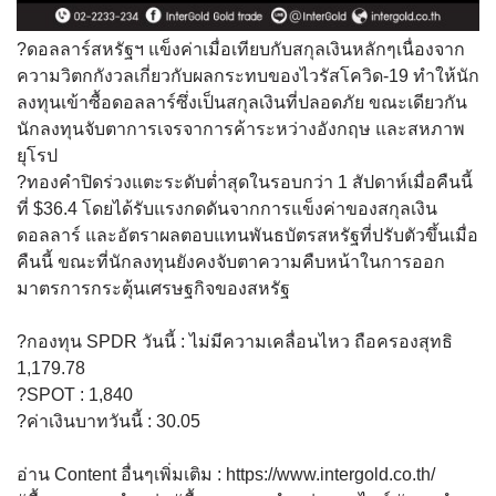
?ดอลลาร์สหรัฐฯ แข็งค่าเมื่อเทียบกับสกุลเงินหลักๆเนื่องจาก
ความวิตกกังวลเกี่ยวกับผลกระทบของไวรัสโควิด-19 ทำให้นัก
ลงทุนเข้าซื้อดอลลาร์ซึ่งเป็นสกุลเงินที่ปลอดภัย ขณะเดียวกัน
นักลงทุนจับตาการเจรจาการค้าระหว่างอังกฤษ และสหภาพ
ยุโรป
?ทองคำปิดร่วงแตะระดับต่ำสุดในรอบกว่า 1 สัปดาห์เมื่อคืนนี้
ที่ $36.4 โดยได้รับแรงกดดันจากการแข็งค่าของสกุลเงิน
ดอลลาร์ และอัตราผลตอบแทนพันธบัตรสหรัฐที่ปรับตัวขึ้นเมื่อ
คืนนี้ ขณะที่นักลงทุนยังคงจับตาความคืบหน้าในการออก
มาตรการกระตุ้นเศรษฐกิจของสหรัฐ
?กองทุน SPDR วันนี้ : ไม่มีความเคลื่อนไหว ถือครองสุทธิ
1,179.78
?SPOT : 1,840
?ค่าเงินบาทวันนี้ : 30.05
อ่าน Content อื่นๆเพิ่มเติม :
https://www.intergold.co.th/